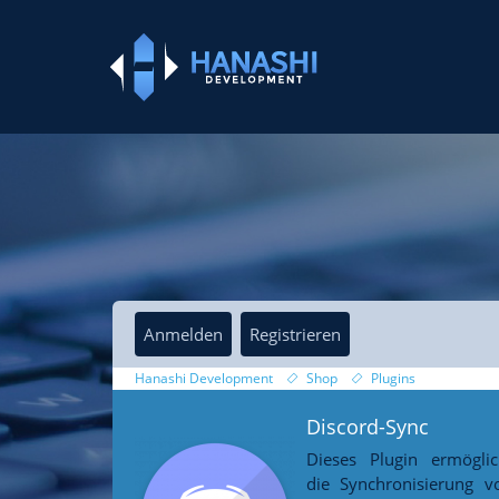
Anmelden
Registrieren
Hanashi Development
Shop
Plugins
Discord-Sync
Dieses Plugin ermöglic
die Synchronisierung v