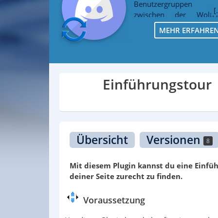
Benutzergruppen
zwischen der WoltL
Suite und deinem Disco
MEHR ERFAHRE
Server.
Einführungstour
Übersicht
Versionen
8
Mit diesem Plugin kannst du eine Einfü
deiner Seite zurecht zu finden.
Voraussetzung