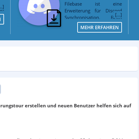
Filebase ist eine
ab
Erweiterung für Discord
rd
Synchronisation. Beim
N
Hinzufügen von neuen
MEHR ERFAHREN
Daten kann automatisch
eine Vorschau der Datei in
Discord gepostet werden.
hrungstour erstellen und neuen Benutzer helfen sich auf