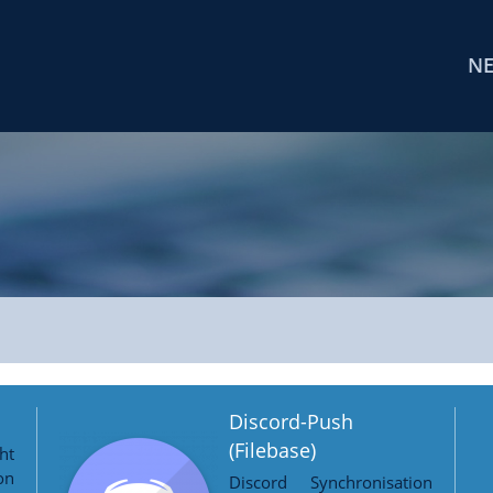
N
Discord-Push
(Filebase)
ht
on
Discord Synchronisation