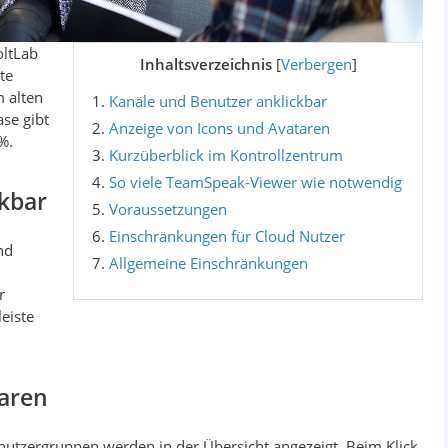
oltLab
Inhaltsverzeichnis
[
Verbergen
]
te
 alten
Kanäle und Benutzer anklickbar
se gibt
Anzeige von Icons und Avataren
%.
Kurzüberblick im Kontrollzentrum
So viele TeamSpeak-Viewer wie notwendig
kbar
Voraussetzungen
Einschränkungen für Cloud Nutzer
nd
Allgemeine Einschränkungen
r
eiste
taren
utzergruppen werden in der Übersicht angezeigt. Beim Klick