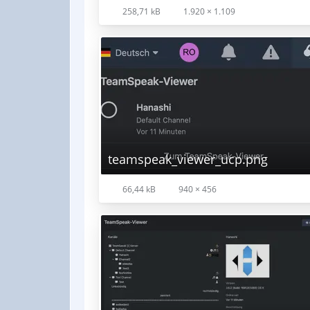
258,71 kB
1.920 × 1.109
teamspeak_viewer_ucp.png
66,44 kB
940 × 456