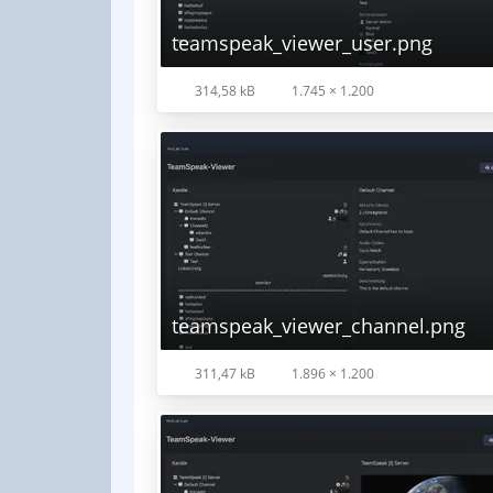
teamspeak_viewer_user.png
314,58 kB
1.745 × 1.200
teamspeak_viewer_channel.png
311,47 kB
1.896 × 1.200