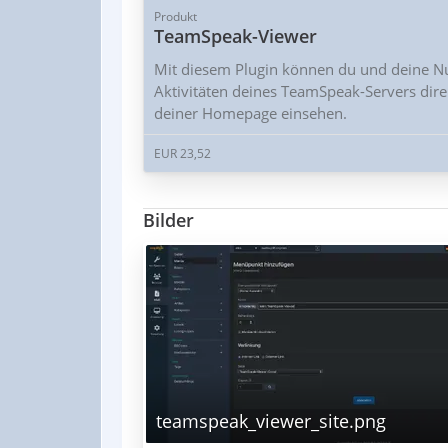
Produkt
TeamSpeak-Viewer
Mit diesem Plugin können du und deine Nu
Aktivitäten deines TeamSpeak-Servers dire
deiner Homepage einsehen.
EUR 23,52
Bilder
teamspeak_viewer_site.png