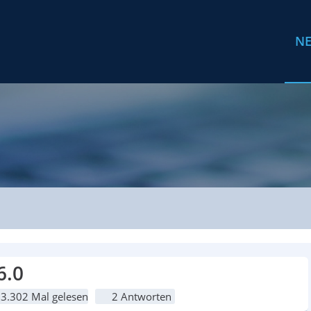
N
6.0
3.302 Mal gelesen
2 Antworten