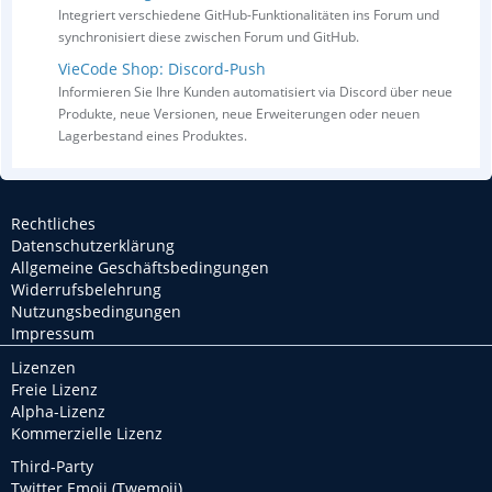
Integriert verschiedene GitHub-Funktionalitäten ins Forum und
synchronisiert diese zwischen Forum und GitHub.
VieCode Shop: Discord-Push
Informieren Sie Ihre Kunden automatisiert via Discord über neue
Produkte, neue Versionen, neue Erweiterungen oder neuen
Lagerbestand eines Produktes.
Rechtliches
Datenschutzerklärung
Allgemeine Geschäftsbedingungen
Widerrufsbelehrung
Nutzungsbedingungen
Impressum
Lizenzen
Freie Lizenz
Alpha-Lizenz
Kommerzielle Lizenz
Third-Party
Twitter Emoji (Twemoji)