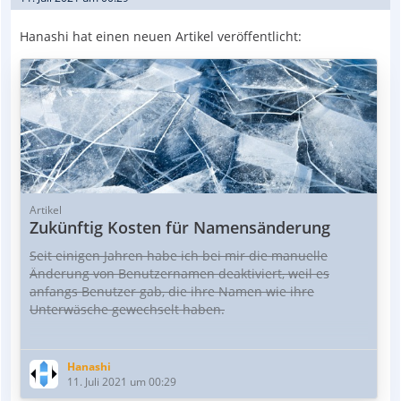
Hanashi hat einen neuen Artikel veröffentlicht:
Artikel
Zukünftig Kosten für Namensänderung
Seit einigen Jahren habe ich bei mir die manuelle
Änderung von Benutzernamen deaktiviert, weil es
anfangs Benutzer gab, die ihre Namen wie ihre
Unterwäsche gewechselt haben.
Nun kam es in letzter Zeit vor, dass einige Benutzer fast
monatlich per Ticket nach einer Änderung ihres
Hanashi
Benutzernamens gefragt haben. Prinzipiell habe ich
11. Juli 2021 um 00:29
damit kein Problem, allerdings ist es für mich aktuell