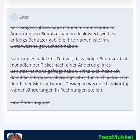
ein deutlicher Mehraufwand. Deswegen werde ich
zukünftig Namensänderungen in Rechnungen stellen.
Zitat
Eine Änderung des
…
Seit einigen Jahren habe ich bei mir die manuelle
Änderung von Benutzernamen deaktiviert, weil es
anfangs Benutzer gab, die ihre Namen wie ihre
Unterwäsche gewechselt haben.
Nun kam es in letzter Zeit vor, dass einige Benutzer fast
monatlich per Ticket nach einer Änderung ihres
Benutzernamens gefragt haben. Prinzipiell habe ich
damit kein Problem, allerdings ist es für mich aktuell ein
deutlicher Mehraufwand. Deswegen werde ich zukünftig
Namensänderungen in Rechnungen stellen.
Eine Änderung des
…
PoooMukkel