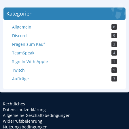
Kategorien
Allgemein
6
Discord
9
Fragen zum Kauf
3
TeamSpeak
4
Sign In With Apple
1
Twitch
1
Aufträge
3
Rechtliches
Datenschutzerklärung
Allgemeine Geschäftsbedingungen
Widerrufsbelehrung
Nutzungsbedingungen