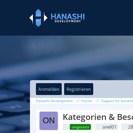
Anmelden
Registrieren
Hanashi Development
Forum
Support für kostenf
Kategorien & Bes
onel01
28
umgesetzt