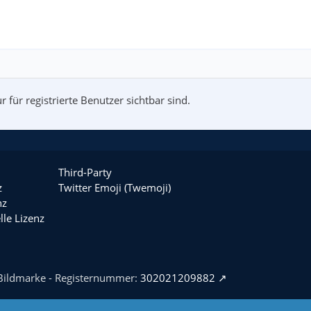
 für registrierte Benutzer sichtbar sind.
Third-Party
z
Twitter Emoji (Twemoji)
nz
le Lizenz
-Bildmarke - Registernummer:
302021209882