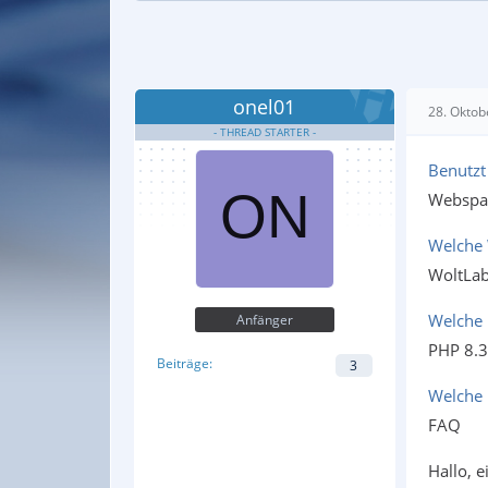
onel01
28. Oktob
Benutzt
Webspa
Welche 
WoltLab
Welche 
Anfänger
PHP 8.3
Beiträge
3
Welche 
FAQ
Hallo, e