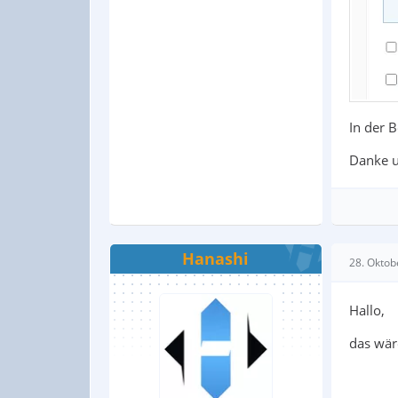
In der 
Danke 
Hanashi
28. Oktob
Hallo,
das wär