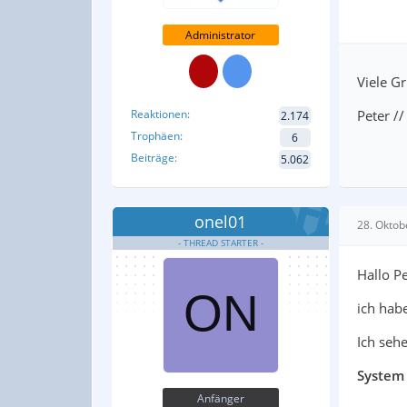
Administrator
Viele G
Reaktionen
Peter /
2.174
Trophäen
6
Beiträge
5.062
onel01
28. Oktob
Hallo Pe
ich hab
Ich seh
System
Anfänger